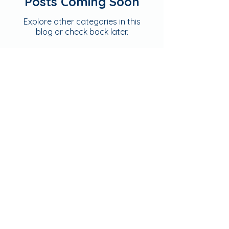
Posts Coming Soon
Explore other categories in this
blog or check back later.
Kontakt
Standorte
3D Rundgang
die Sportpraxis Lukas Hollerer
Königstetterstraße 1, 3430 Tulln
AGB
Jobs
Preisliste
FAQ
DSGVO
Impressum
Folge uns für Physiotipps uvm.