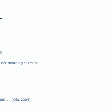
…
6)
 der Neurologie“ (März
itäten (Okt. 2024)