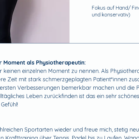
Fokus auf Hand/ Fin
und konservativ)
r Moment als Physiotherapeutin:
er keinen einzelnen Moment zu nennen. Als Physiothera
re Zeit mit stark schmerzgeplagten Patient*innen z
e ersten Verbesserungen bemerkbar machen und die P
ltägliches Leben zurückfinden ist das ein sehr schöne
 Gefühl!
ahlreichen Sportarten wieder und freue mich, stetig ne
n Krafttraining über Tennis, Padel bis zu Laufen, Wan