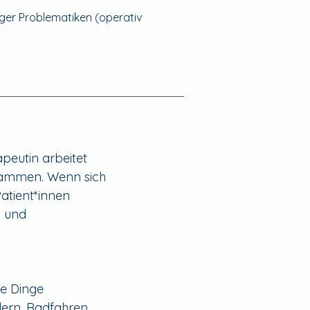
ger Problematiken (operativ
peutin arbeitet
usammen. Wenn sich
atient*innen
s und
ue Dinge
dern, Radfahren