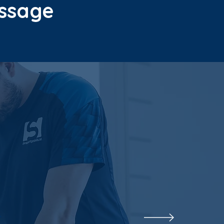
assage
r