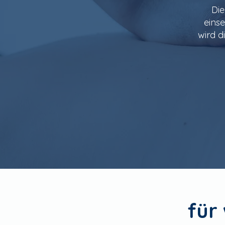
Die
einse
wird d
für