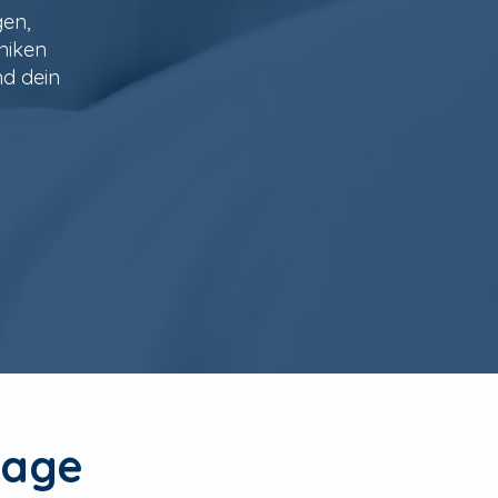
gen,
hniken
nd dein
sage