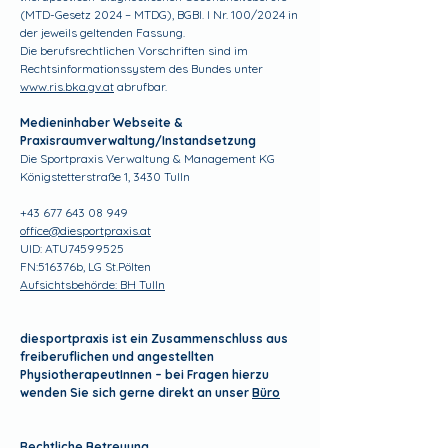
(MTD-Gesetz 2024 – MTDG), BGBl. I Nr. 100/2024 in
der jeweils geltenden Fassung.
Die berufsrechtlichen Vorschriften sind im
Rechtsinformationssystem des Bundes unter
www.ris.bka.gv.at
abrufbar.
Medieninhaber Webseite &
Praxisraumverwaltung/Instandsetzung
Die Sportpraxis Verwaltung & Management KG
Königstetterstraße 1, 3430 Tulln
+43 677 643 08 949
office@diesportpraxis.at
UID: ATU74599525
FN:516376b, LG St.Pölten
Aufsichtsbehörde: BH Tulln
diesportpraxis ist ein Zusammenschluss aus
freiberuflichen und angestellten
PhysiotherapeutInnen – bei Fragen hierzu
wenden Sie sich gerne direkt an unser
Büro
Rechtliche Betreuung