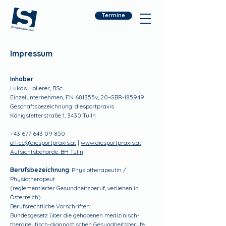
Termine
Impressum
Inhaber
Lukas Hollerer, BSc
Einzelunternehmen, FN 681355v, 20-GBR-185949
Geschäftsbezeichnung: diesportpraxis
Königstetterstraße 1, 3430 Tulln
+43 677 643 09 850
office@diesportpraxis.at
|
www.diesportpraxis.at
Aufsichtsbehörde: BH Tulln
Berufsbezeichnung
: Physiotherapeutin /
Physiotherapeut
(reglementierter Gesundheitsberuf, verliehen in
Österreich)
Berufsrechtliche Vorschriften:
Bundesgesetz über die gehobenen medizinisch-
therapeutisch-diagnostischen Gesundheitsberufe