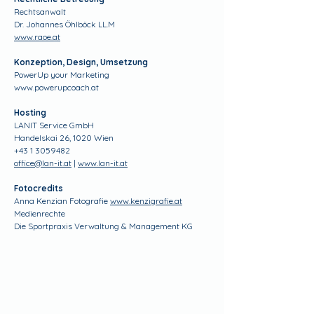
Rechtsanwalt
Dr. Johannes Öhlböck LL.M
www.raoe.at
Konzeption, Design, Umsetzung
PowerUp your Marketing
www.powerupcoach.at
Hosting
LANIT Service GmbH
Handelskai 26, 1020 Wien
+43 1 3059482
office@lan-it.at
|
www.lan-it.at
Fotocredits
Anna Kenzian Fotografie
www.kenzigrafie.at
Medienrechte
Die Sportpraxis Verwaltung & Management KG