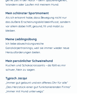
gerne Zeit in der Natur – beim Spazierengehen,
Wandern oder Laufen mit meinem Hund.
Mein schönster Sportmoment
Als ich erkannt habe, dass Bewegung nicht nur
das äußere Erscheinungsbild beeinflusst, sondern
vor allem dabei hilft, gesund, fit und mobil zu
bleiben.
Meine Lieblingsübung
Ich liebe abwechslungsreiche
Ganzkörpertrainings, weil sie immer wieder neue
Herausforderungen bieten.
Mein persönlicher Schweinehund
Kuchen und Schokocroissants – da fällt es mir
schwer, Nein zu sagen.
Typisch Jacqui
„Immer gut gelaunt und ein offenes Ohr für alle“
„Das Herzstück einer gut funktionierenden Firma“
„Immer mit Hund unterwegs“
ausbildungen | fortbildungen | zertifikate