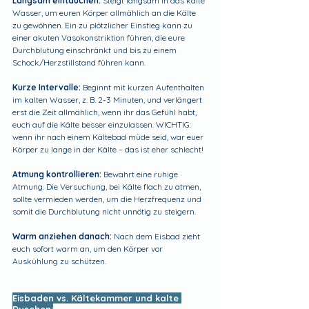
Langsam eintauchen:
 Steigt langsam in das kalte 
Wasser, um euren Körper allmählich an die Kälte 
zu gewöhnen. Ein zu plötzlicher Einstieg kann zu 
einer akuten Vasokonstriktion führen, die eure 
Durchblutung einschränkt und bis zu einem 
Schock/Herzstillstand führen kann.
Kurze Intervalle: 
Beginnt mit kurzen Aufenthalten 
im kalten Wasser, z. B. 2-3 Minuten, und verlängert 
erst die Zeit allmählich, wenn ihr das Gefühl habt, 
euch auf die Kälte besser einzulassen. WICHTIG: 
wenn ihr nach einem Kältebad müde seid, war euer 
Körper zu lange in der Kälte – das ist eher schlecht!
Atmung kontrollieren:
 Bewahrt eine ruhige 
Atmung. Die Versuchung, bei Kälte flach zu atmen, 
sollte vermieden werden, um die Herzfrequenz und 
somit die Durchblutung nicht unnötig zu steigern.
Warm anziehen danach: 
Nach dem Eisbad zieht 
euch sofort warm an, um den Körper vor 
Auskühlung zu schützen.
Eisbaden vs. Kältekammer und kalte 