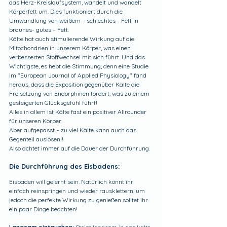
das Herz-Kreislaufsystem, wandelt und wandelt 
Körperfett um. Dies funktioniert durch die 
Umwandlung von weißem – schlechtes - Fett in 
braunes- gutes – Fett.
Kälte hat auch stimulierende Wirkung auf die 
Mitochondrien in unserem Körper, was einen 
verbesserten Stoffwechsel mit sich führt. Und das 
Wichtigste, es hebt die Stimmung, denn eine Studie 
im "European Journal of Applied Physiology" fand 
heraus, dass die Exposition gegenüber Kälte die 
Freisetzung von Endorphinen fördert, was zu einem 
gesteigerten Glücksgefühl führt!
Alles in allem ist Kälte fast ein positiver Allrounder 
für unseren Körper…
Aber aufgepasst – zu viel Kälte kann auch das 
Gegenteil auslösen!!
Also achtet immer auf die Dauer der Durchführung.
Die Durchführung des Eisbadens:
Eisbaden will gelernt sein. Natürlich könnt ihr 
einfach reinspringen und wieder rausklettern, um 
jedoch die perfekte Wirkung zu genießen solltet ihr 
ein paar Dinge beachten!