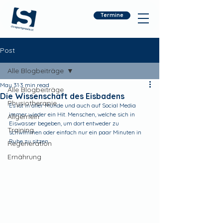
Termine
Post
Alle Blogbeiträge
May 31
3 min read
Alle Blogbeiträge
Die Wissenschaft des Eisbadens
Physiotherapie
Es ist in aller Munde und auch auf Social Media 
immer wieder ein Hit. Menschen, welche sich in 
Allgemein
Eiswasser begeben, um dort entweder zu 
Training
schwimmen oder einfach nur ein paar Minuten in 
Ruhe zu sitzen.
Regeneration
Ernährung