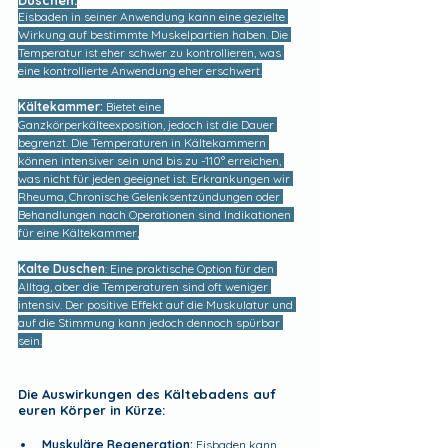
Duschen:
Eisbaden in seiner Anwendung kann eine gezielte 
Wirkung auf bestimmte Muskelpartien haben. Die 
Temperatur ist eher schwer zu kontrollieren, was 
eine kontrollierte Anwendung eher erschwert.
Kältekammer: 
Bietet eine 
Ganzkörperkälteexposition, jedoch ist die Dauer 
begrenzt. Die Temperaturen in Kältekammern 
können intensiver sein und bis zu -110° erreichen, 
was nicht für jeden geeignet ist. Erkrankungen wir 
Rheuma, Chronische Gelenksentzündungen oder 
Behandlungen nach Operationen sind Indikationen 
für eine Kältekammer,
Kalte Duschen
: Eine praktische Option für den 
Alltag, aber die Temperaturen sind oft weniger 
intensiv. Der positive Effekt auf die Muskulatur und 
auf die Stimmung kann jedoch dennoch spürbar 
sein.
Die Auswirkungen des Kältebadens auf 
euren Körper in Kürze:
Muskuläre Regeneration:
 Eisbaden kann 